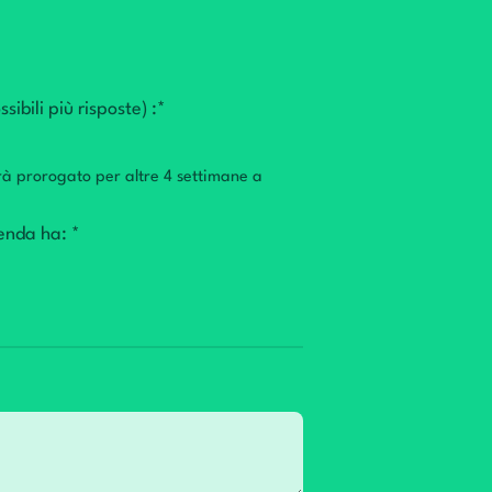
ibili più risposte) :*
arà prorogato per altre 4 settimane a
ienda ha: *