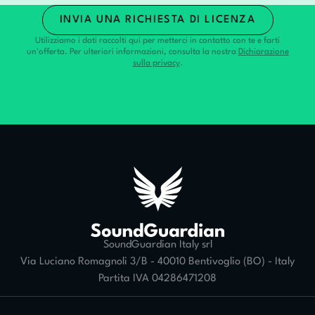
Utilizziamo i dati raccolti qui per metterci in contatto con te e farti
un'offerta. Per ulteriori informazioni, consulta la nostra
Dichiarazione
sulla privacy
.
SoundGuardian Italy srl
Via Luciano Romagnoli 3/B - 40010 Bentivoglio (BO) - Italy
Partita IVA 04286471208