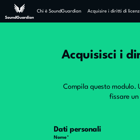
Chi è SoundGuardian
Acquisire i diritti di licen
Acquisisci i di
Compila questo modulo. Un
fissare u
Dati personali
Nome*